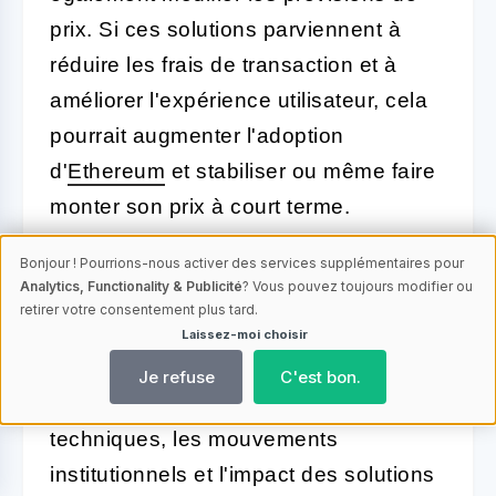
prix. Si ces solutions parviennent à
réduire les frais de transaction et à
améliorer l'expérience utilisateur, cela
pourrait augmenter l'adoption
d'
Ethereum
et stabiliser ou même faire
monter son prix à court terme.
En résumé, les prévisions de prix pour
Bonjour ! Pourrions-nous activer des services supplémentaires pour
Analytics, Functionality & Publicité
? Vous pouvez toujours modifier ou
Ethereum dans un avenir proche
retirer votre consentement plus tard.
dépendent d'une multitude de facteurs,
Laissez-moi choisir
notamment la réaction du marché aux
Je refuse
C'est bon.
événements récents, les indicateurs
techniques, les mouvements
institutionnels et l'impact des solutions